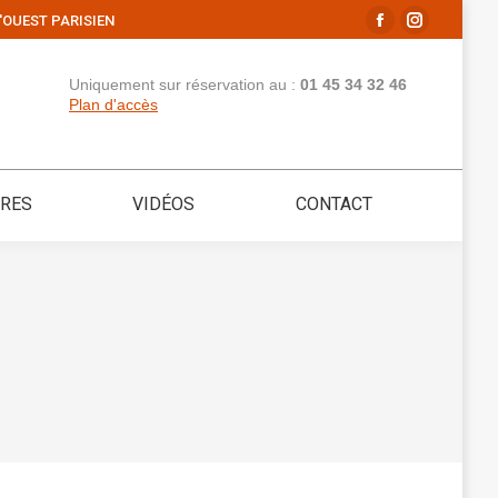
'OUEST PARISIEN
La
La
page
page
Uniquement sur réservation au :
01 45 34 32 46
Facebook
Instagram
Plan d'accès
s'ouvre
s'ouvre
dans
dans
une
une
IRES
VIDÉOS
CONTACT
nouvelle
nouvelle
fenêtre
fenêtre