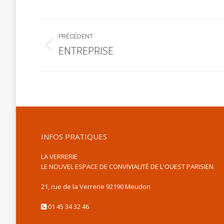
Navigation
PRÉCÉDENT
album
ENTREPRISE
Album
précédent
:
INFOS PRATIQUES
LA VERRERIE
LE NOUVEL ESPACE DE CONVIVIALITÈ DE L'OUEST PARISIEN
21, rue de la Verrerie 92190 Meudon
01 45 34 32 46