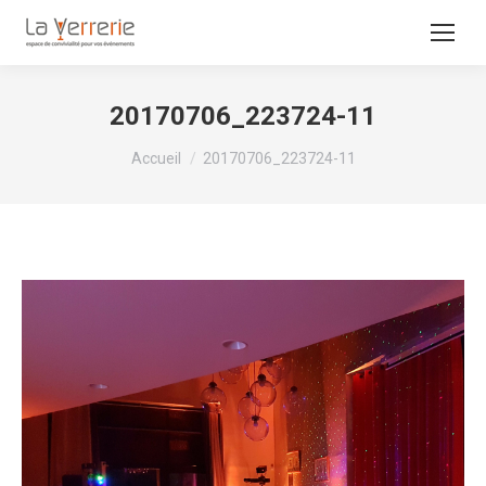
20170706_223724-11
Vous êtes ici :
Accueil
20170706_223724-11