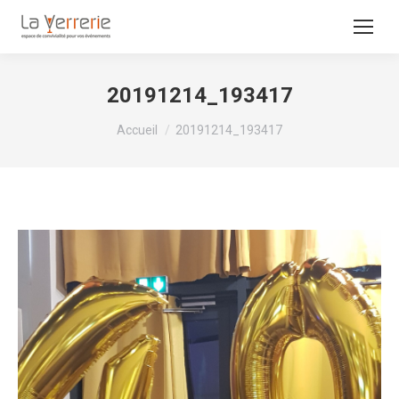
20191214_193417
Vous êtes ici :
Accueil
20191214_193417