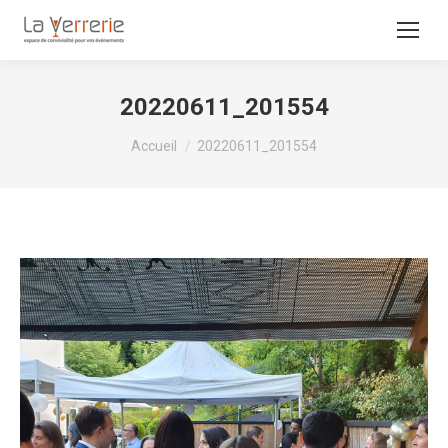
20220611_201554
Vous êtes ici :
Accueil
20220611_201554