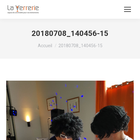
20180708_140456-15
Vous êtes ici :
Accueil
20180708_140456-15