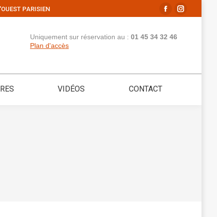
'OUEST PARISIEN
La
La
page
page
Uniquement sur réservation au :
01 45 34 32 46
Facebook
Instagram
Plan d'accès
s'ouvre
s'ouvre
dans
dans
une
une
IRES
VIDÉOS
CONTACT
nouvelle
nouvelle
fenêtre
fenêtre