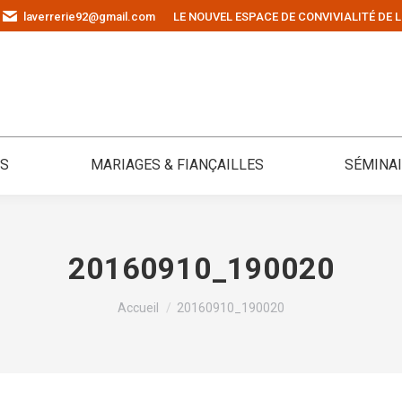
laverrerie92@gmail.com
LE NOUVEL ESPACE DE CONVIVIALITÉ DE L
ÉS
MARIAGES & FIANÇAILLES
SÉMINA
20160910_190020
Vous êtes ici :
Accueil
20160910_190020