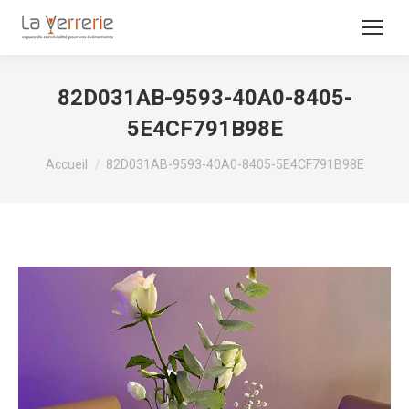
82D031AB-9593-40A0-8405-
5E4CF791B98E
Vous êtes ici :
Accueil
82D031AB-9593-40A0-8405-5E4CF791B98E