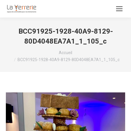
BCC91925-1928-40A9-8129-
80D4048EA7A1_1_105_c
Vous êtes ici :
Accueil
BCC91925-1928-40A9-8129-80D4048EA7A1_1_105_c