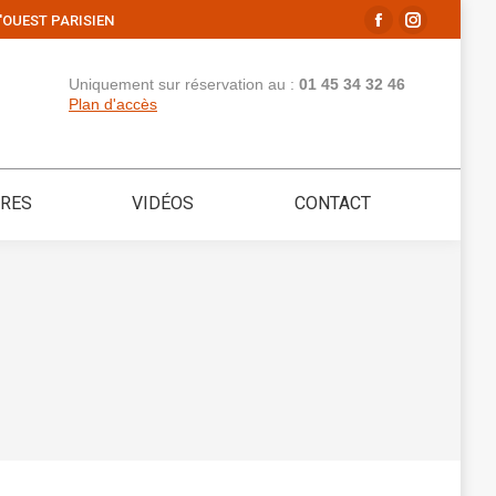
'OUEST PARISIEN
La
La
page
page
Uniquement sur réservation au :
01 45 34 32 46
Facebook
Instagram
Plan d'accès
s'ouvre
s'ouvre
dans
dans
une
une
IRES
VIDÉOS
CONTACT
nouvelle
nouvelle
fenêtre
fenêtre