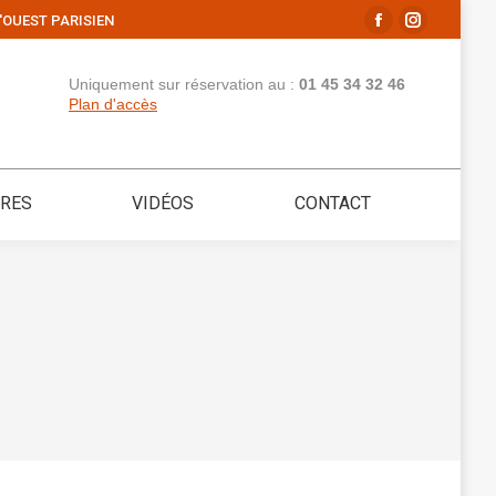
'OUEST PARISIEN
La
La
page
page
Uniquement sur réservation au :
01 45 34 32 46
Facebook
Instagram
Plan d'accès
s'ouvre
s'ouvre
dans
dans
une
une
IRES
VIDÉOS
CONTACT
nouvelle
nouvelle
fenêtre
fenêtre