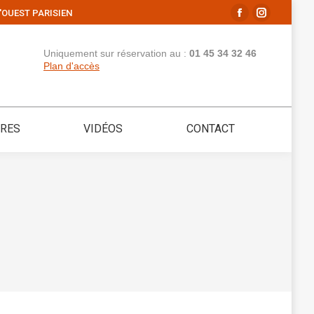
'OUEST PARISIEN
La
La
page
page
Uniquement sur réservation au :
01 45 34 32 46
Facebook
Instagram
Plan d'accès
s'ouvre
s'ouvre
dans
dans
une
une
IRES
VIDÉOS
CONTACT
nouvelle
nouvelle
fenêtre
fenêtre