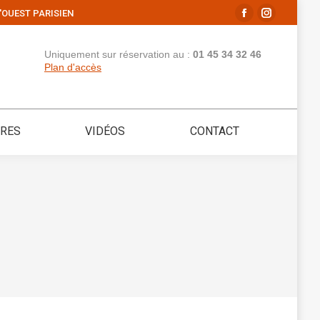
'OUEST PARISIEN
La
La
page
page
Uniquement sur réservation au :
01 45 34 32 46
Facebook
Instagram
Plan d'accès
s'ouvre
s'ouvre
dans
dans
une
une
IRES
VIDÉOS
CONTACT
nouvelle
nouvelle
fenêtre
fenêtre