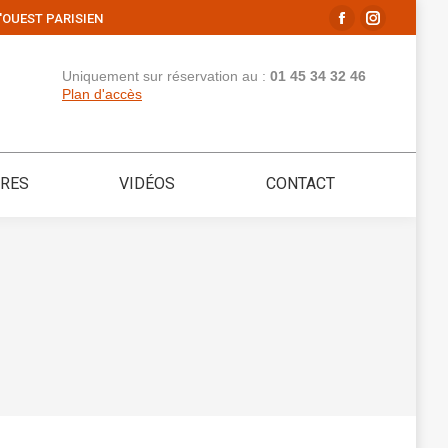
'OUEST PARISIEN
La
La
page
page
Uniquement sur réservation au :
01 45 34 32 46
Facebook
Instagram
Plan d'accès
s'ouvre
s'ouvre
dans
dans
une
une
IRES
VIDÉOS
CONTACT
nouvelle
nouvelle
fenêtre
fenêtre