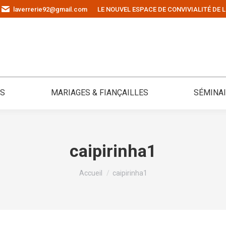
laverrerie92@gmail.com
LE NOUVEL ESPACE DE CONVIVIALITÉ DE L
ÉS
MARIAGES & FIANÇAILLES
SÉMINA
caipirinha1
Vous êtes ici :
Accueil
caipirinha1