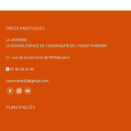
INFOS PRATIQUES
LA VERRERIE
LE NOUVEL ESPACE DE CONVIVIALITÈ DE L'OUEST PARISIEN
21, rue de la Verrerie 92190 Meudon
01 45 34 32 46
laverrerie92@gmail.com
Trouvez nous sur :
La
La
La
page
page
page
PLAN D’ACCÈS
Facebook
Instagram
TripAdvisor
s'ouvre
s'ouvre
s'ouvre
dans
dans
dans