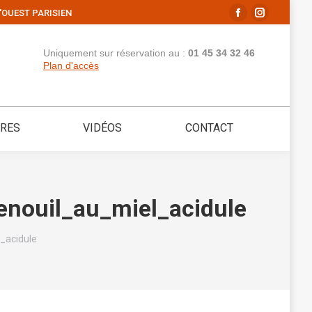
'OUEST PARISIEN
La
La
page
page
Uniquement sur réservation au :
01 45 34 32 46
Facebook
Instagram
Plan d'accès
s'ouvre
s'ouvre
dans
dans
une
une
IRES
VIDÉOS
CONTACT
nouvelle
nouvelle
fenêtre
fenêtre
enouil_au_miel_acidule
_acidule