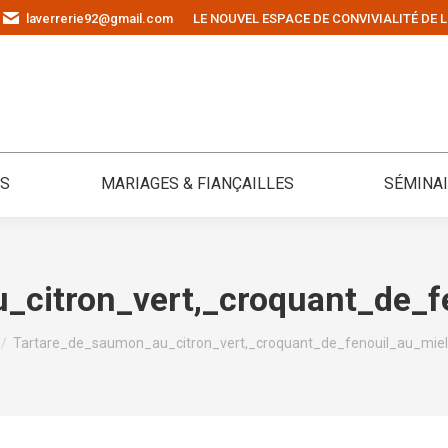
laverrerie92@gmail.com
LE NOUVEL ESPACE DE CONVIVIALITÉ DE L
ÉS
MARIAGES & FIANÇAILLES
SÉMINA
citron_vert,_croquant_de_f
s ici :
Tartare_de_saumon_au_citron_vert,_croquant_de_fenouil_au_miel